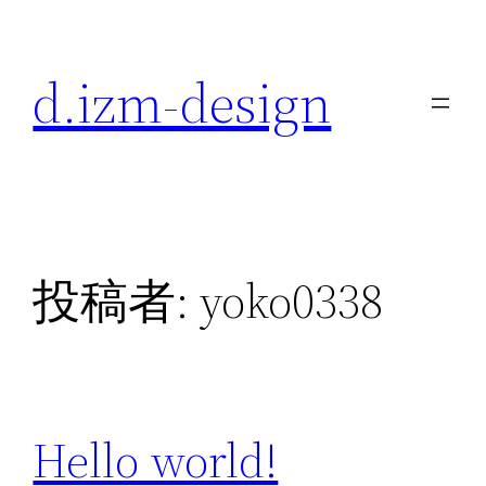
内
容
d.izm-design
を
ス
キ
ッ
プ
投稿者:
yoko0338
Hello world!